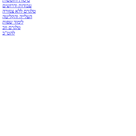
טיסות וחופשות
עבודות ודרושים
טלגרם ללא צנזורה
העלייה והקליטה
לימוד שפות
טלגרם ווב
להט"ב