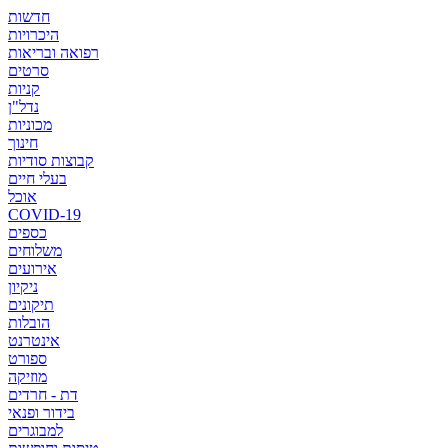
חדשות
היכרויות
רפואה ובריאות
סרטים
קניות
נדל"ן
מכוניות
חינוך
קבוצות סודיות
בעלי חיים
אוכל
COVID-19
כספים
משלוחים
אירועים
ניקיון
תיקונים
הובלות
אינטרנט
ספורט
מוזיקה
דת - חרדים
בידור ופנאי
למבוגרים