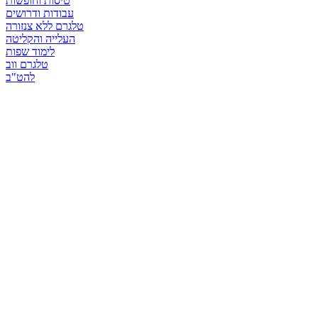
טיסות וחופשות
עבודות ודרושים
טלגרם ללא צנזורה
העלייה והקליטה
לימוד שפות
טלגרם ווב
להט"ב