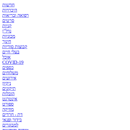
חדשות
היכרויות
רפואה ובריאות
סרטים
קניות
נדל"ן
מכוניות
חינוך
קבוצות סודיות
בעלי חיים
אוכל
COVID-19
כספים
משלוחים
אירועים
ניקיון
תיקונים
הובלות
אינטרנט
ספורט
מוזיקה
דת - חרדים
בידור ופנאי
למבוגרים