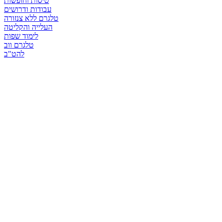
טיסות וחופשות
עבודות ודרושים
טלגרם ללא צנזורה
העלייה והקליטה
לימוד שפות
טלגרם ווב
להט"ב