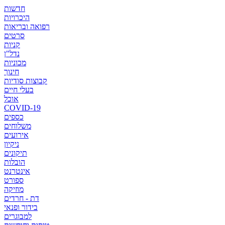
חדשות
היכרויות
רפואה ובריאות
סרטים
קניות
נדל"ן
מכוניות
חינוך
קבוצות סודיות
בעלי חיים
אוכל
COVID-19
כספים
משלוחים
אירועים
ניקיון
תיקונים
הובלות
אינטרנט
ספורט
מוזיקה
דת - חרדים
בידור ופנאי
למבוגרים