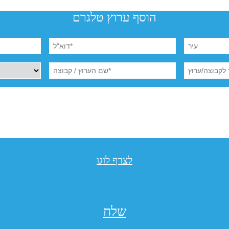
הוסף ערוץ טלגרם
לצרף לוגו
שלח