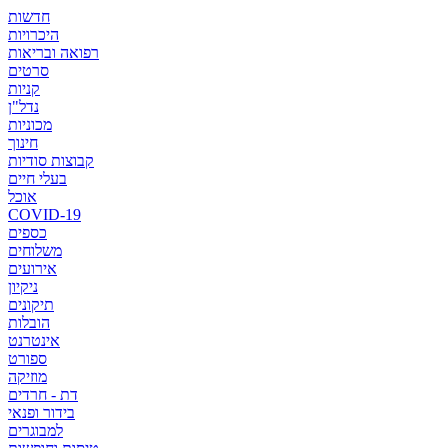
חדשות
היכרויות
רפואה ובריאות
סרטים
קניות
נדל"ן
מכוניות
חינוך
קבוצות סודיות
בעלי חיים
אוכל
COVID-19
כספים
משלוחים
אירועים
ניקיון
תיקונים
הובלות
אינטרנט
ספורט
מוזיקה
דת - חרדים
בידור ופנאי
למבוגרים