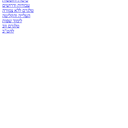
טיסות וחופשות
עבודות ודרושים
טלגרם ללא צנזורה
העלייה והקליטה
לימוד שפות
טלגרם ווב
להט"ב