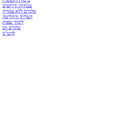
טיסות וחופשות
עבודות ודרושים
טלגרם ללא צנזורה
העלייה והקליטה
לימוד שפות
טלגרם ווב
להט"ב