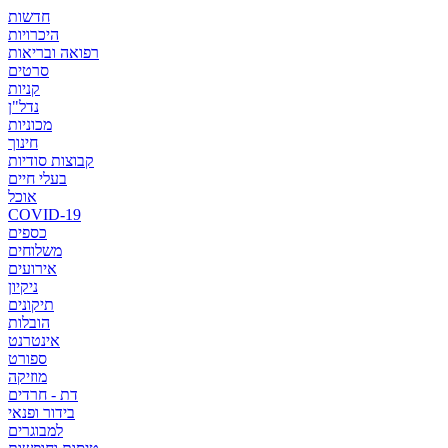
חדשות
היכרויות
רפואה ובריאות
סרטים
קניות
נדל"ן
מכוניות
חינוך
קבוצות סודיות
בעלי חיים
אוכל
COVID-19
כספים
משלוחים
אירועים
ניקיון
תיקונים
הובלות
אינטרנט
ספורט
מוזיקה
דת - חרדים
בידור ופנאי
למבוגרים