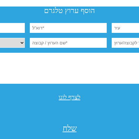
הוסף ערוץ טלגרם
לצרף לוגו
שלח