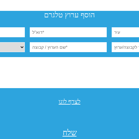
הוסף ערוץ טלגרם
לצרף לוגו
שלח