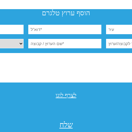
הוסף ערוץ טלגרם
לצרף לוגו
שלח