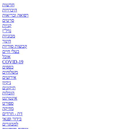
חדשות
היכרויות
רפואה ובריאות
סרטים
קניות
נדל"ן
מכוניות
חינוך
קבוצות סודיות
בעלי חיים
אוכל
COVID-19
כספים
משלוחים
אירועים
ניקיון
תיקונים
הובלות
אינטרנט
ספורט
מוזיקה
דת - חרדים
בידור ופנאי
למבוגרים