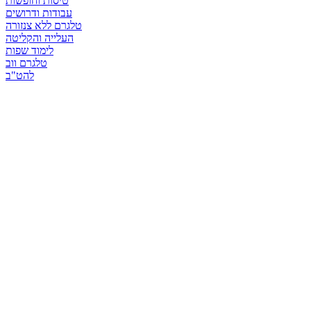
טיסות וחופשות
עבודות ודרושים
טלגרם ללא צנזורה
העלייה והקליטה
לימוד שפות
טלגרם ווב
להט"ב