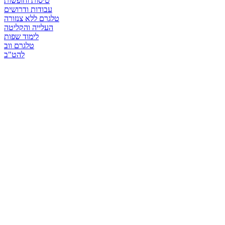
טיסות וחופשות
עבודות ודרושים
טלגרם ללא צנזורה
העלייה והקליטה
לימוד שפות
טלגרם ווב
להט"ב