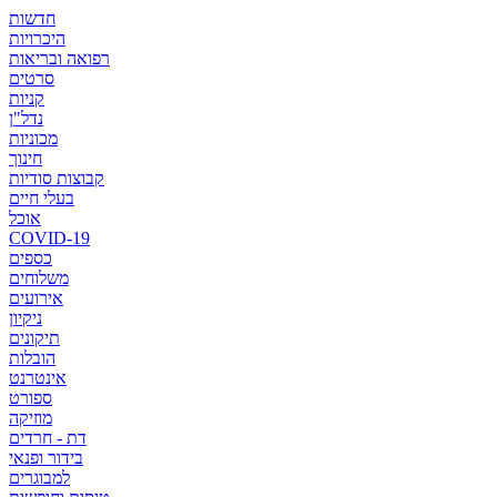
חדשות
היכרויות
רפואה ובריאות
סרטים
קניות
נדל"ן
מכוניות
חינוך
קבוצות סודיות
בעלי חיים
אוכל
COVID-19
כספים
משלוחים
אירועים
ניקיון
תיקונים
הובלות
אינטרנט
ספורט
מוזיקה
דת - חרדים
בידור ופנאי
למבוגרים