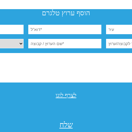
הוסף ערוץ טלגרם
לצרף לוגו
שלח