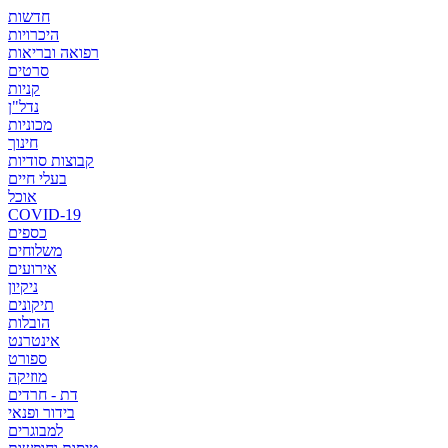
חדשות
היכרויות
רפואה ובריאות
סרטים
קניות
נדל"ן
מכוניות
חינוך
קבוצות סודיות
בעלי חיים
אוכל
COVID-19
כספים
משלוחים
אירועים
ניקיון
תיקונים
הובלות
אינטרנט
ספורט
מוזיקה
דת - חרדים
בידור ופנאי
למבוגרים