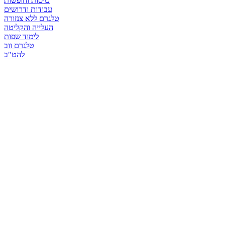
טיסות וחופשות
עבודות ודרושים
טלגרם ללא צנזורה
העלייה והקליטה
לימוד שפות
טלגרם ווב
להט"ב