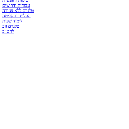
טיסות וחופשות
עבודות ודרושים
טלגרם ללא צנזורה
העלייה והקליטה
לימוד שפות
טלגרם ווב
להט"ב