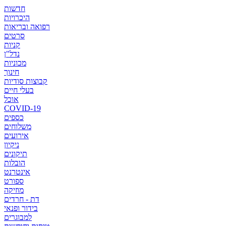
חדשות
היכרויות
רפואה ובריאות
סרטים
קניות
נדל"ן
מכוניות
חינוך
קבוצות סודיות
בעלי חיים
אוכל
COVID-19
כספים
משלוחים
אירועים
ניקיון
תיקונים
הובלות
אינטרנט
ספורט
מוזיקה
דת - חרדים
בידור ופנאי
למבוגרים