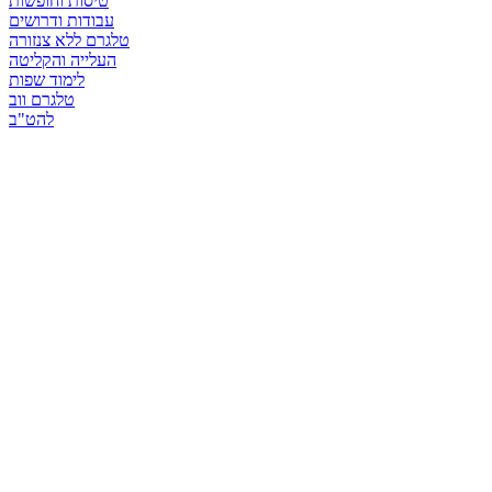
טיסות וחופשות
עבודות ודרושים
טלגרם ללא צנזורה
העלייה והקליטה
לימוד שפות
טלגרם ווב
להט"ב