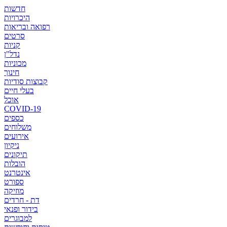
חדשות
היכרויות
רפואה ובריאות
סרטים
קניות
נדל"ן
מכוניות
חינוך
קבוצות סודיות
בעלי חיים
אוכל
COVID-19
כספים
משלוחים
אירועים
ניקיון
תיקונים
הובלות
אינטרנט
ספורט
מוזיקה
דת - חרדים
בידור ופנאי
למבוגרים