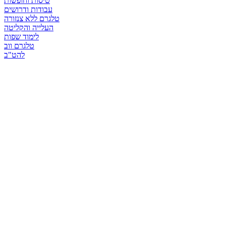
טיסות וחופשות
עבודות ודרושים
טלגרם ללא צנזורה
העלייה והקליטה
לימוד שפות
טלגרם ווב
להט"ב