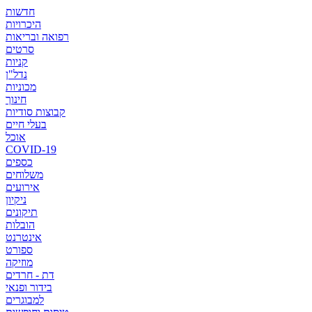
חדשות
היכרויות
רפואה ובריאות
סרטים
קניות
נדל"ן
מכוניות
חינוך
קבוצות סודיות
בעלי חיים
אוכל
COVID-19
כספים
משלוחים
אירועים
ניקיון
תיקונים
הובלות
אינטרנט
ספורט
מוזיקה
דת - חרדים
בידור ופנאי
למבוגרים