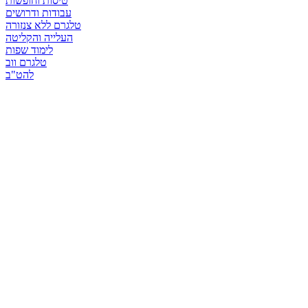
טיסות וחופשות
עבודות ודרושים
טלגרם ללא צנזורה
העלייה והקליטה
לימוד שפות
טלגרם ווב
להט"ב