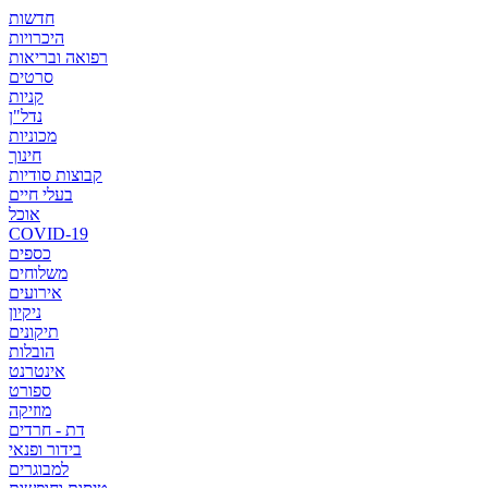
חדשות
היכרויות
רפואה ובריאות
סרטים
קניות
נדל"ן
מכוניות
חינוך
קבוצות סודיות
בעלי חיים
אוכל
COVID-19
כספים
משלוחים
אירועים
ניקיון
תיקונים
הובלות
אינטרנט
ספורט
מוזיקה
דת - חרדים
בידור ופנאי
למבוגרים