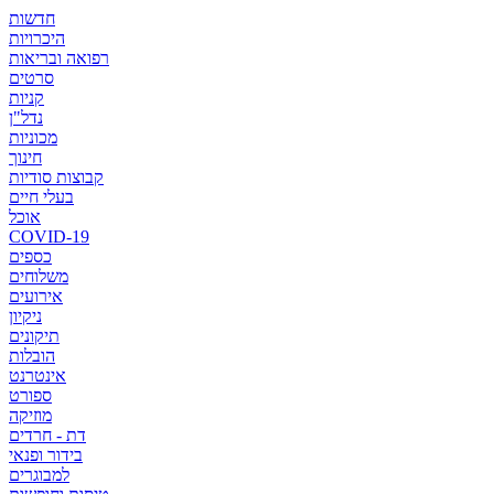
חדשות
היכרויות
רפואה ובריאות
סרטים
קניות
נדל"ן
מכוניות
חינוך
קבוצות סודיות
בעלי חיים
אוכל
COVID-19
כספים
משלוחים
אירועים
ניקיון
תיקונים
הובלות
אינטרנט
ספורט
מוזיקה
דת - חרדים
בידור ופנאי
למבוגרים