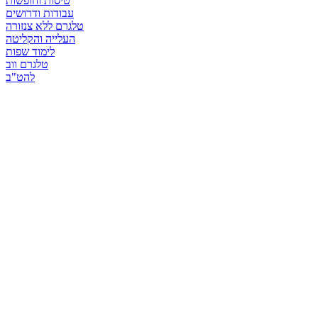
טיסות וחופשות
עבודות ודרושים
טלגרם ללא צנזורה
העלייה והקליטה
לימוד שפות
טלגרם ווב
להט"ב