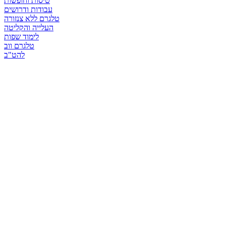
טיסות וחופשות
עבודות ודרושים
טלגרם ללא צנזורה
העלייה והקליטה
לימוד שפות
טלגרם ווב
להט"ב