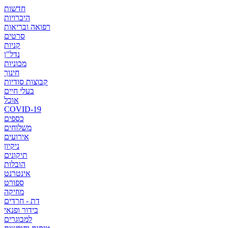
חדשות
היכרויות
רפואה ובריאות
סרטים
קניות
נדל"ן
מכוניות
חינוך
קבוצות סודיות
בעלי חיים
אוכל
COVID-19
כספים
משלוחים
אירועים
ניקיון
תיקונים
הובלות
אינטרנט
ספורט
מוזיקה
דת - חרדים
בידור ופנאי
למבוגרים