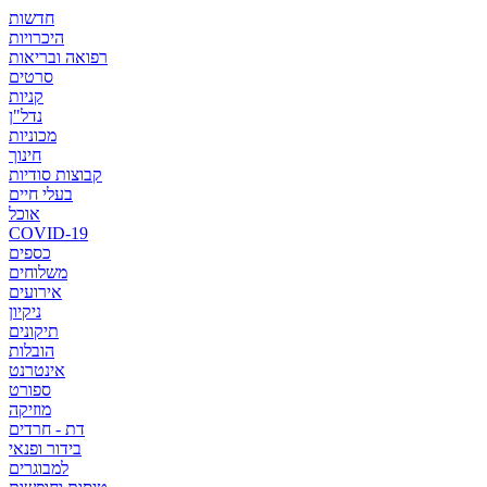
חדשות
היכרויות
רפואה ובריאות
סרטים
קניות
נדל"ן
מכוניות
חינוך
קבוצות סודיות
בעלי חיים
אוכל
COVID-19
כספים
משלוחים
אירועים
ניקיון
תיקונים
הובלות
אינטרנט
ספורט
מוזיקה
דת - חרדים
בידור ופנאי
למבוגרים