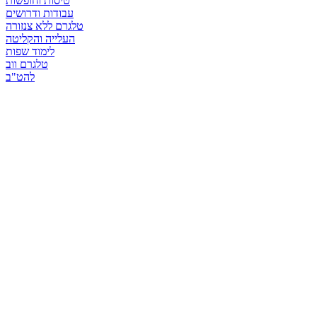
טיסות וחופשות
עבודות ודרושים
טלגרם ללא צנזורה
העלייה והקליטה
לימוד שפות
טלגרם ווב
להט"ב