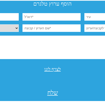
הוסף ערוץ טלגרם
לצרף לוגו
שלח