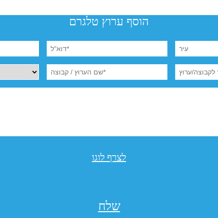
הוסף ערוץ טלגרם
לצרף לוגו
שלח