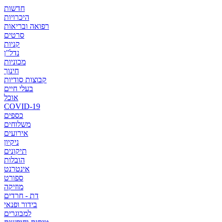
חדשות
היכרויות
רפואה ובריאות
סרטים
קניות
נדל"ן
מכוניות
חינוך
קבוצות סודיות
בעלי חיים
אוכל
COVID-19
כספים
משלוחים
אירועים
ניקיון
תיקונים
הובלות
אינטרנט
ספורט
מוזיקה
דת - חרדים
בידור ופנאי
למבוגרים