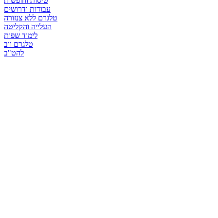
טיסות וחופשות
עבודות ודרושים
טלגרם ללא צנזורה
העלייה והקליטה
לימוד שפות
טלגרם ווב
להט"ב