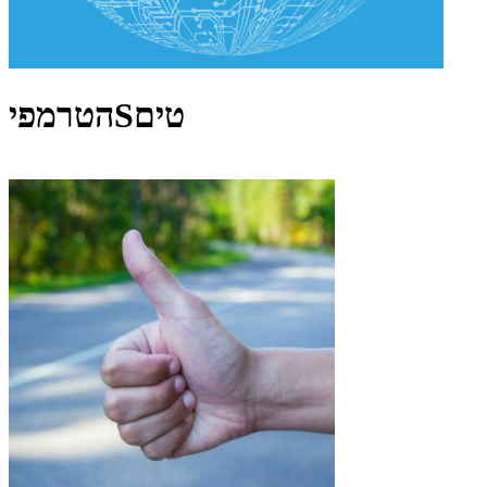
הטרמפיSטים