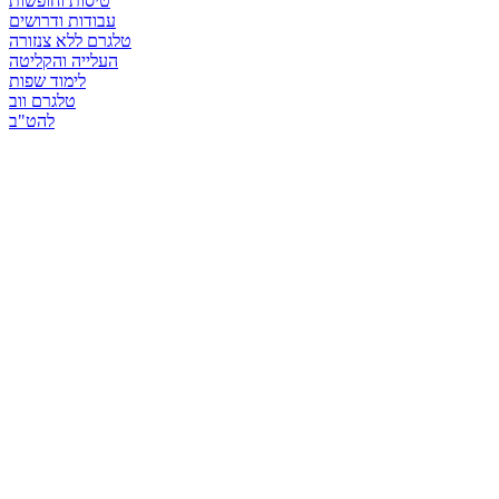
טיסות וחופשות
עבודות ודרושים
טלגרם ללא צנזורה
העלייה והקליטה
לימוד שפות
טלגרם ווב
להט"ב