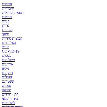
חדשות
היכרויות
רפואה ובריאות
סרטים
קניות
נדל"ן
מכוניות
חינוך
קבוצות סודיות
בעלי חיים
אוכל
COVID-19
כספים
משלוחים
אירועים
ניקיון
תיקונים
הובלות
אינטרנט
ספורט
מוזיקה
דת - חרדים
בידור ופנאי
למבוגרים