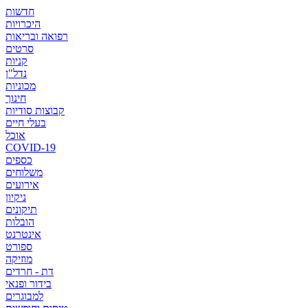
חדשות
היכרויות
רפואה ובריאות
סרטים
קניות
נדל"ן
מכוניות
חינוך
קבוצות סודיות
בעלי חיים
אוכל
COVID-19
כספים
משלוחים
אירועים
ניקיון
תיקונים
הובלות
אינטרנט
ספורט
מוזיקה
דת - חרדים
בידור ופנאי
למבוגרים