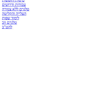
טיסות וחופשות
עבודות ודרושים
טלגרם ללא צנזורה
העלייה והקליטה
לימוד שפות
טלגרם ווב
להט"ב