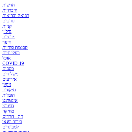
חדשות
היכרויות
רפואה ובריאות
סרטים
קניות
נדל"ן
מכוניות
חינוך
קבוצות סודיות
בעלי חיים
אוכל
COVID-19
כספים
משלוחים
אירועים
ניקיון
תיקונים
הובלות
אינטרנט
ספורט
מוזיקה
דת - חרדים
בידור ופנאי
למבוגרים