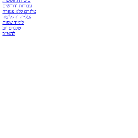
טיסות וחופשות
עבודות ודרושים
טלגרם ללא צנזורה
העלייה והקליטה
לימוד שפות
טלגרם ווב
להט"ב