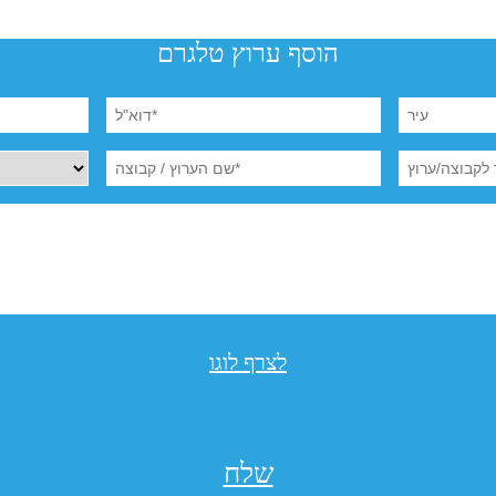
הוסף ערוץ טלגרם
לצרף לוגו
שלח