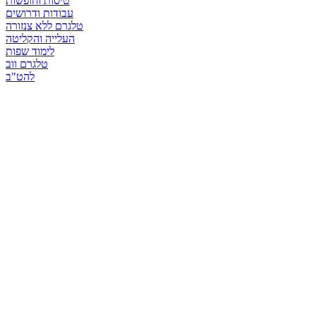
טיסות וחופשות
עבודות ודרושים
טלגרם ללא צנזורה
העלייה והקליטה
לימוד שפות
טלגרם ווב
להט"ב