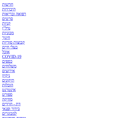
חדשות
היכרויות
רפואה ובריאות
סרטים
קניות
נדל"ן
מכוניות
חינוך
קבוצות סודיות
בעלי חיים
אוכל
COVID-19
כספים
משלוחים
אירועים
ניקיון
תיקונים
הובלות
אינטרנט
ספורט
מוזיקה
דת - חרדים
בידור ופנאי
למבוגרים