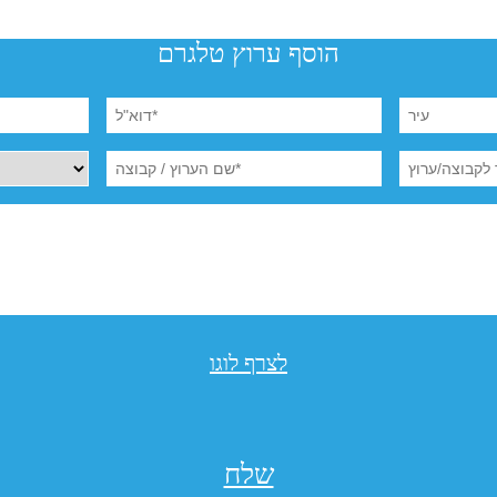
הוסף ערוץ טלגרם
לצרף לוגו
שלח