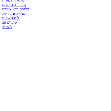
טיסות וחופשות
עבודות ודרושים
טלגרם ללא צנזורה
העלייה והקליטה
לימוד שפות
טלגרם ווב
להט"ב