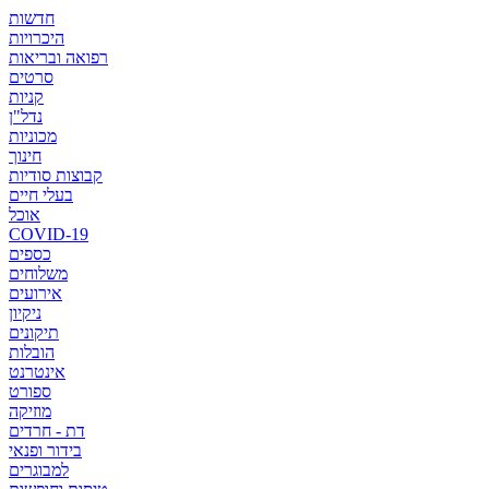
חדשות
היכרויות
רפואה ובריאות
סרטים
קניות
נדל"ן
מכוניות
חינוך
קבוצות סודיות
בעלי חיים
אוכל
COVID-19
כספים
משלוחים
אירועים
ניקיון
תיקונים
הובלות
אינטרנט
ספורט
מוזיקה
דת - חרדים
בידור ופנאי
למבוגרים