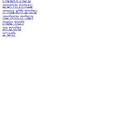
טיסות וחופשות
עבודות ודרושים
טלגרם ללא צנזורה
העלייה והקליטה
לימוד שפות
טלגרם ווב
להט"ב