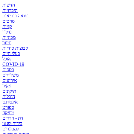
חדשות
היכרויות
רפואה ובריאות
סרטים
קניות
נדל"ן
מכוניות
חינוך
קבוצות סודיות
בעלי חיים
אוכל
COVID-19
כספים
משלוחים
אירועים
ניקיון
תיקונים
הובלות
אינטרנט
ספורט
מוזיקה
דת - חרדים
בידור ופנאי
למבוגרים