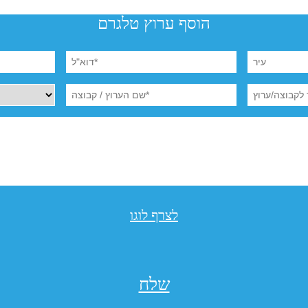
הוסף ערוץ טלגרם
לצרף לוגו
שלח