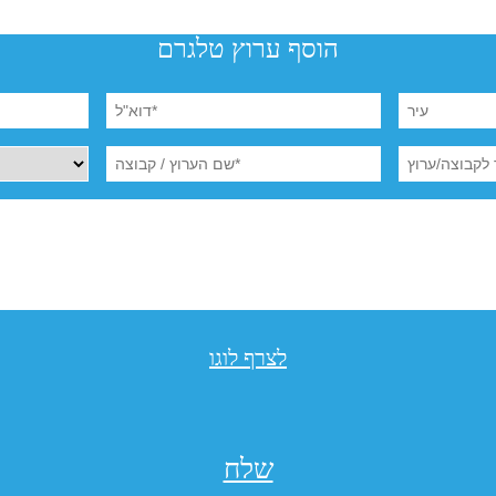
הוסף ערוץ טלגרם
לצרף לוגו
שלח