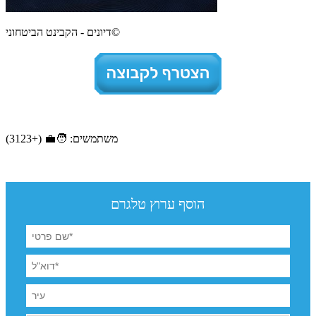
דיונים - הקבינט הביטחוני©
משתמשים: 🧑‍💼 (+3123)
הוסף ערוץ טלגרם