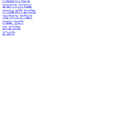
טיסות וחופשות
עבודות ודרושים
טלגרם ללא צנזורה
העלייה והקליטה
לימוד שפות
טלגרם ווב
להט"ב