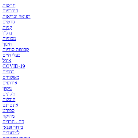
חדשות
היכרויות
רפואה ובריאות
סרטים
קניות
נדל"ן
מכוניות
חינוך
קבוצות סודיות
בעלי חיים
אוכל
COVID-19
כספים
משלוחים
אירועים
ניקיון
תיקונים
הובלות
אינטרנט
ספורט
מוזיקה
דת - חרדים
בידור ופנאי
למבוגרים