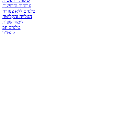
טיסות וחופשות
עבודות ודרושים
טלגרם ללא צנזורה
העלייה והקליטה
לימוד שפות
טלגרם ווב
להט"ב