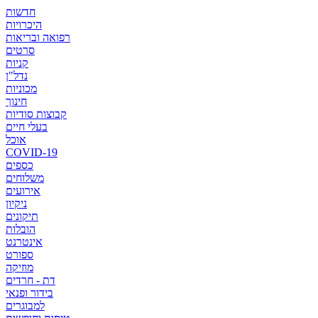
חדשות
היכרויות
רפואה ובריאות
סרטים
קניות
נדל"ן
מכוניות
חינוך
קבוצות סודיות
בעלי חיים
אוכל
COVID-19
כספים
משלוחים
אירועים
ניקיון
תיקונים
הובלות
אינטרנט
ספורט
מוזיקה
דת - חרדים
בידור ופנאי
למבוגרים