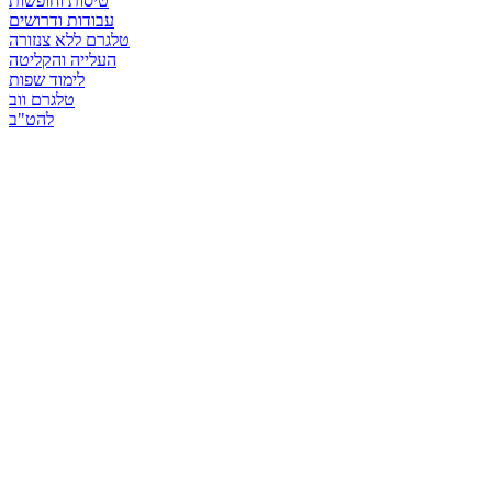
טיסות וחופשות
עבודות ודרושים
טלגרם ללא צנזורה
העלייה והקליטה
לימוד שפות
טלגרם ווב
להט"ב