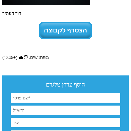
דור העתיד
משתמשים: 🧑‍💼 (+1246)
הוסף ערוץ טלגרם