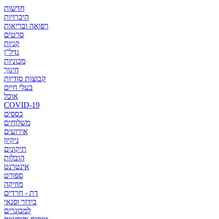
חדשות
היכרויות
רפואה ובריאות
סרטים
קניות
נדל"ן
מכוניות
חינוך
קבוצות סודיות
בעלי חיים
אוכל
COVID-19
כספים
משלוחים
אירועים
ניקיון
תיקונים
הובלות
אינטרנט
ספורט
מוזיקה
דת - חרדים
בידור ופנאי
למבוגרים