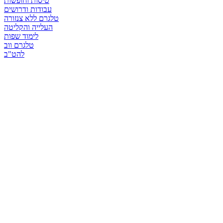
טיסות וחופשות
עבודות ודרושים
טלגרם ללא צנזורה
העלייה והקליטה
לימוד שפות
טלגרם ווב
להט"ב