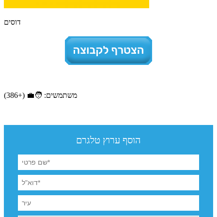
דוסים
משתמשים: 🧑‍💼 (+386)
הוסף ערוץ טלגרם