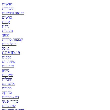
חדשות
היכרויות
רפואה ובריאות
סרטים
קניות
נדל"ן
מכוניות
חינוך
קבוצות סודיות
בעלי חיים
אוכל
COVID-19
כספים
משלוחים
אירועים
ניקיון
תיקונים
הובלות
אינטרנט
ספורט
מוזיקה
דת - חרדים
בידור ופנאי
למבוגרים