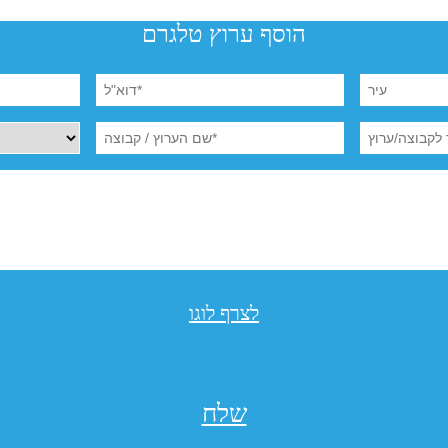
הוסף ערוץ טלגרם
לצרף לוגו
שלח