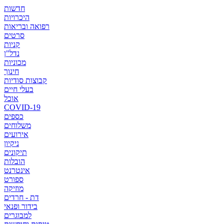
חדשות
היכרויות
רפואה ובריאות
סרטים
קניות
נדל"ן
מכוניות
חינוך
קבוצות סודיות
בעלי חיים
אוכל
COVID-19
כספים
משלוחים
אירועים
ניקיון
תיקונים
הובלות
אינטרנט
ספורט
מוזיקה
דת - חרדים
בידור ופנאי
למבוגרים