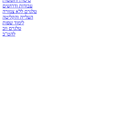
טיסות וחופשות
עבודות ודרושים
טלגרם ללא צנזורה
העלייה והקליטה
לימוד שפות
טלגרם ווב
להט"ב