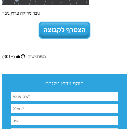
גיבוי מוזיקה ערוץ גיבוי
משתמשים: 🧑‍💼 (+301)
הוסף ערוץ טלגרם