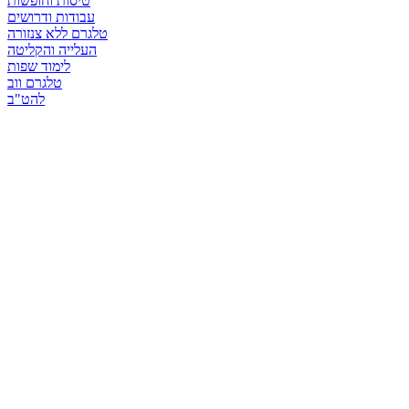
טיסות וחופשות
עבודות ודרושים
טלגרם ללא צנזורה
העלייה והקליטה
לימוד שפות
טלגרם ווב
להט"ב