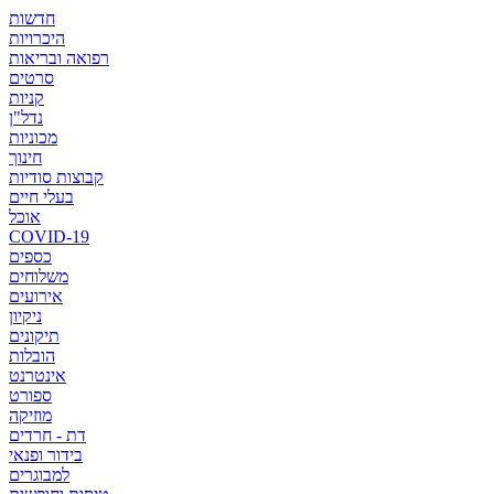
חדשות
היכרויות
רפואה ובריאות
סרטים
קניות
נדל"ן
מכוניות
חינוך
קבוצות סודיות
בעלי חיים
אוכל
COVID-19
כספים
משלוחים
אירועים
ניקיון
תיקונים
הובלות
אינטרנט
ספורט
מוזיקה
דת - חרדים
בידור ופנאי
למבוגרים