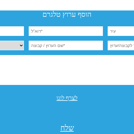
הוסף ערוץ טלגרם
לצרף לוגו
שלח