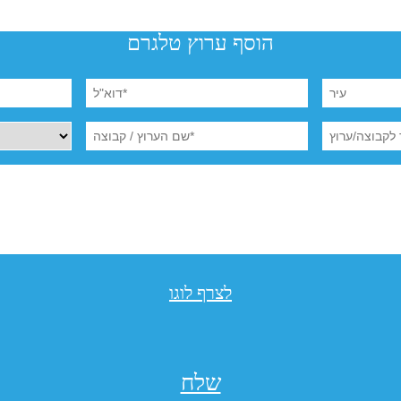
הוסף ערוץ טלגרם
לצרף לוגו
שלח