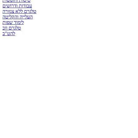
טיסות וחופשות
עבודות ודרושים
טלגרם ללא צנזורה
העלייה והקליטה
לימוד שפות
טלגרם ווב
להט"ב