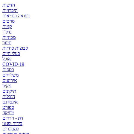
חדשות
היכרויות
רפואה ובריאות
סרטים
קניות
נדל"ן
מכוניות
חינוך
קבוצות סודיות
בעלי חיים
אוכל
COVID-19
כספים
משלוחים
אירועים
ניקיון
תיקונים
הובלות
אינטרנט
ספורט
מוזיקה
דת - חרדים
בידור ופנאי
למבוגרים