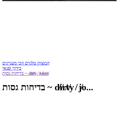
קבוצות טלגרם הכי מעניינים
בידור ופנאי
בדיחות גסות ~ d̸i̸r̸t̸y ̸ j̸o̸k̸e̸s̸
בדיחות גסות ~ d̸i̸r̸t̸y ̸ j̸o...