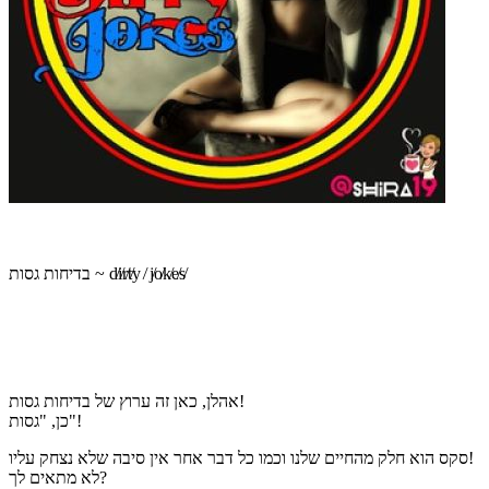
בדיחות גסות ~ d̸i̸r̸t̸y ̸ j̸o̸k̸e̸s̸
אהלן, כאן זה ערוץ של בדיחות גסות!
כן, "גסות"!
סקס הוא חלק מהחיים שלנו וכמו כל דבר אחר אין סיבה שלא נצחק עליו!
לא מתאים לך?