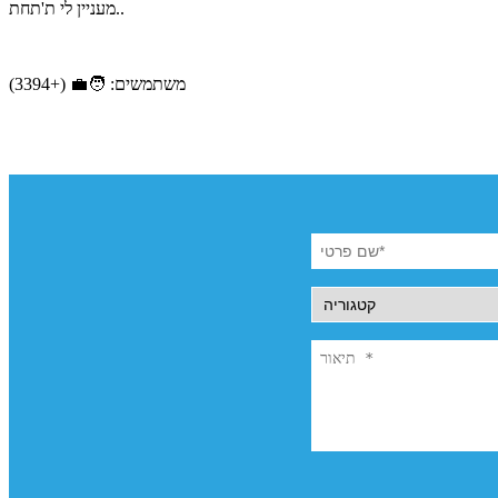
מעניין לי ת'תחת..
משתמשים: 🧑‍💼 (+3394)