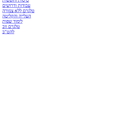
טיסות וחופשות
עבודות ודרושים
טלגרם ללא צנזורה
העלייה והקליטה
לימוד שפות
טלגרם ווב
להט"ב