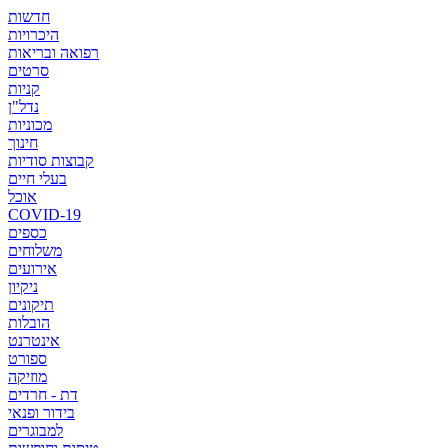
חדשות
היכרויות
רפואה ובריאות
סרטים
קניות
נדל"ן
מכוניות
חינוך
קבוצות סודיות
בעלי חיים
אוכל
COVID-19
כספים
משלוחים
אירועים
ניקיון
תיקונים
הובלות
אינטרנט
ספורט
מוזיקה
דת - חרדים
בידור ופנאי
למבוגרים