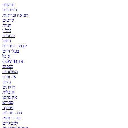
חדשות
היכרויות
רפואה ובריאות
סרטים
קניות
נדל"ן
מכוניות
חינוך
קבוצות סודיות
בעלי חיים
אוכל
COVID-19
כספים
משלוחים
אירועים
ניקיון
תיקונים
הובלות
אינטרנט
ספורט
מוזיקה
דת - חרדים
בידור ופנאי
למבוגרים