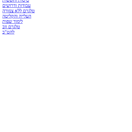
טיסות וחופשות
עבודות ודרושים
טלגרם ללא צנזורה
העלייה והקליטה
לימוד שפות
טלגרם ווב
להט"ב