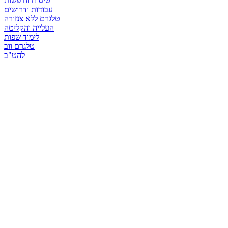
טיסות וחופשות
עבודות ודרושים
טלגרם ללא צנזורה
העלייה והקליטה
לימוד שפות
טלגרם ווב
להט"ב