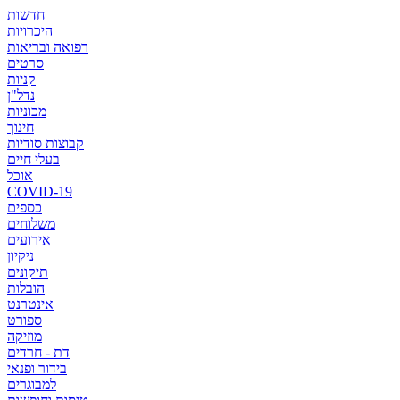
חדשות
היכרויות
רפואה ובריאות
סרטים
קניות
נדל"ן
מכוניות
חינוך
קבוצות סודיות
בעלי חיים
אוכל
COVID-19
כספים
משלוחים
אירועים
ניקיון
תיקונים
הובלות
אינטרנט
ספורט
מוזיקה
דת - חרדים
בידור ופנאי
למבוגרים