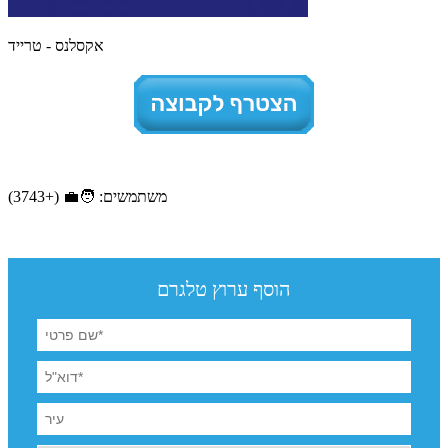
אקסלנס - טרייד
משתמשים: 🧑‍💼 (+3743)
הוסף ערוץ טלגרם