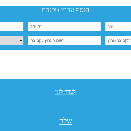
הוסף ערוץ טלגרם
לצרף לוגו
שלח