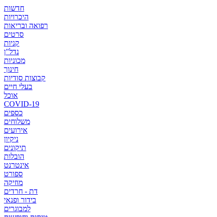
חדשות
היכרויות
רפואה ובריאות
סרטים
קניות
נדל"ן
מכוניות
חינוך
קבוצות סודיות
בעלי חיים
אוכל
COVID-19
כספים
משלוחים
אירועים
ניקיון
תיקונים
הובלות
אינטרנט
ספורט
מוזיקה
דת - חרדים
בידור ופנאי
למבוגרים