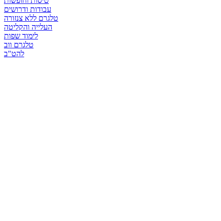
טיסות וחופשות
עבודות ודרושים
טלגרם ללא צנזורה
העלייה והקליטה
לימוד שפות
טלגרם ווב
להט"ב