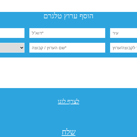
הוסף ערוץ טלגרם
לצרף לוגו
שלח